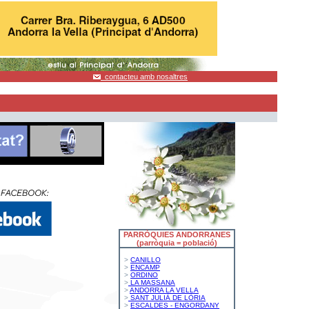
contacteu amb nosaltres
PARRÒQUIES ANDORRANES
(parròquia = població)
>
CANILLO
>
ENCAMP
>
ORDINO
>
LA MASSANA
>
ANDORRA LA VELLA
>
SANT JULIÀ DE LÒRIA
>
ESCALDES - ENGORDANY