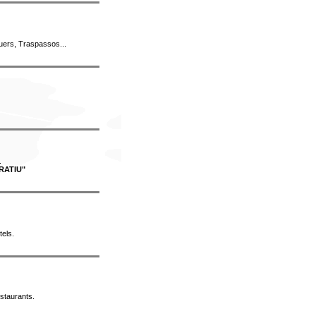
uers, Traspassos...
.
RATIU"
tels
.
staurants
.