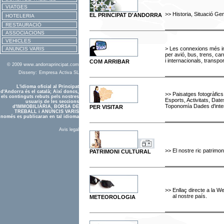
VIATGES
>>
Historia, Situació Ge
EL PRINCIPAT D'ANDORRA
HOTELERIA
RESTAURACIÓ
ASSOCIACIONS
VEHICLES
>
Les connexions més im
ANUNCIS VARIS
per avió, bus, trens, ca
i internacionals, transpor
COM ARRIBAR
© 2009 www.andorraprincipat.com
Disseny:
Empresa Activa SL
L'idioma oficial al Principat
d'Andorra és el català; Així doncs,
>>
Paisatges fotogràfics
els continguts rebuts pels nostres
Esports, Activitats, Date
usuaris de les seccions
Toponomía Dades d'inter
d'IMMOBILIÀRIA, BORSA DE
PER VISITAR
TREBALL i ANUNCIS VARIS
només es publicaran en tal idioma
Avis legal
>>
El nostre ric patrimon
PATRIMONI CULTURAL
>> Enllaç directe a la W
al nostre país.
METEOROLOGIA