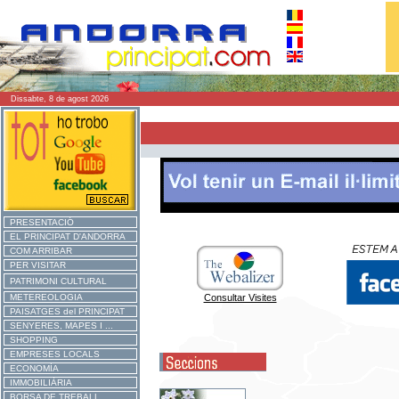
Dissabte, 8 de agost 2026
PRESENTACIÓ
EL PRINCIPAT D'ANDORRA
COM ARRIBAR
PER VISITAR
PATRIMONI CULTURAL
METEREOLOGIA
Consultar Visites
PAISATGES del PRINCIPAT
SENYERES, MAPES I ...
SHOPPING
EMPRESES LOCALS
ECONOMÍA
IMMOBILIÀRIA
BORSA DE TREBALL