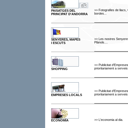
>>
Fotografies de llacs, 
PAISATGES DEL
bordes...
PRINCIPAT D'ANDORRA
>>
Les nostres Senyeres,
SENYERES, MAPES
Plànols....
I ESCUTS
>>
Publicitat d'Emprese
prioritariament a serveis
SHOPPING
>>
Publicitat d'Emprese
prioritariament a serveis
EMPRESES LOCALS
>>
L'economia al dia
.
ECONOMÍA