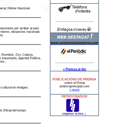
neral, Himne Nacional
.
portants per arribar al país
rreteres, distancies nacionals
ts.
www.unitsprogresandorra.com
, Romànic, Oci, Cultura,
s importants, Agenda Política,
és...
+ Premsa al dia
PUBLICACIONS DE PREMSA
sobre el Portal
andorraprincipat.com
i cultural en imatges
.
> veure
PATROCINADOR
eb Oficial del temps