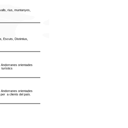
valls, rius, muntanyes,
 Escuts, Distintius,
s Andorranes orientades
 turístics
s Andorranes orientades
 per a clients del país
.