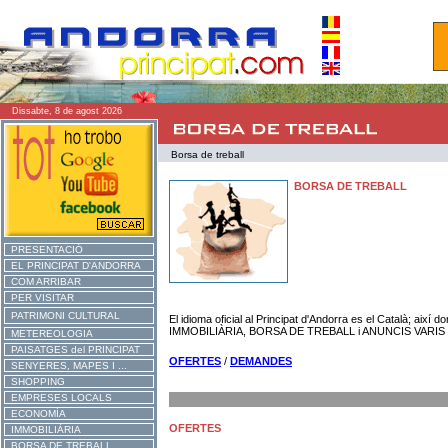
Dissabte, 8 de agost 2026
Borsa de treball
BORSA DE TREBALL
PRESENTACIÓ
EL PRINCIPAT D'ANDORRA
COM ARRIBAR
PER VISITAR
PATRIMONI CULTURAL
El idioma oficial al Principat d'Andorra es el Català; així
IMMOBILIÀRIA, BORSA DE TREBALL i ANUNCIS VARIS nom
METEREOLOGIA
PAISATGES del PRINCIPAT
OFERTES
/
DEMANDES
SENYERES, MAPES I ...
SHOPPING
EMPRESES LOCALS
ECONOMÍA
OFERTES
IMMOBILIÀRIA
BORSA DE TREBALL