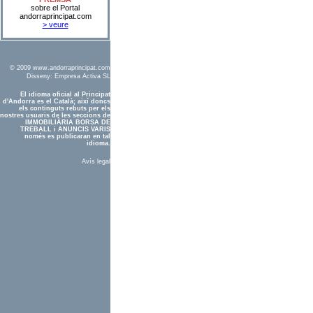
sobre el Portal
andorraprincipat.com
> veure
© 2009 www.andorraprincipat.com
Disseny:
Empresa Activa SL
El idioma oficial al Principat
d'Andorra es el Català; així doncs
els continguts rebuts per els
nostres usuaris de les seccions de
IMMOBILIÀRIA BORSA DE
TREBALL i ANUNCIS VARIS
només es publicaran en tal
idioma.
Avís legal