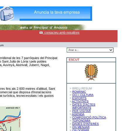
contacteu amb nosaltres
sum
ridional de les 7 parròquies del Principat
ESCUT
e Sant Julià de Lòria i pels pobles
, Auvinyà, Aixirivall, Juberri, Nagol,
es fins als 2.600 metres d’altitud, Sant
> BREU RESUM
>
ROMÀNIC
 comercial que disposa d’instal.lacions
>
OCI I CULTURA
at turística, lesnecessitats i els gustos
>
ESPORTS
>
ACTIVITATS
>
DATES D'ACTES
IMPORTANTS
>
PER VISITAR
>
AGENDA
>
COMPOSICIÓ POLÍTICA
>
TOPONOMÍA
>
DADES D'INTERÉS
>
ON MENJAR
>
ON DORMIR