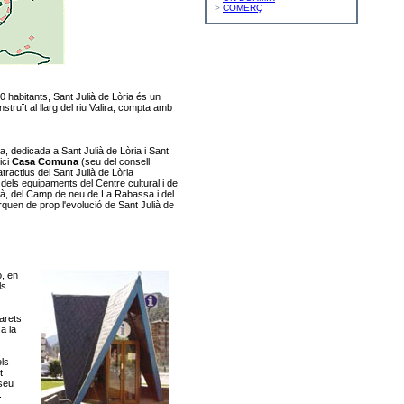
>
COMERÇ
0 habitants, Sant Julià de Lòria és un
truït al llarg del riu Valira, compta amb
a, dedicada a Sant Julià de Lòria i Sant
ici
Casa Comuna
(seu del consell
tractius del Sant Julià de Lòria
a dels equipaments del Centre cultural i de
à, del Camp de neu de La Rabassa i del
quen de prop l'evolució de Sant Julià de
ò, en
ls
arets
a la
els
t
 seu
.