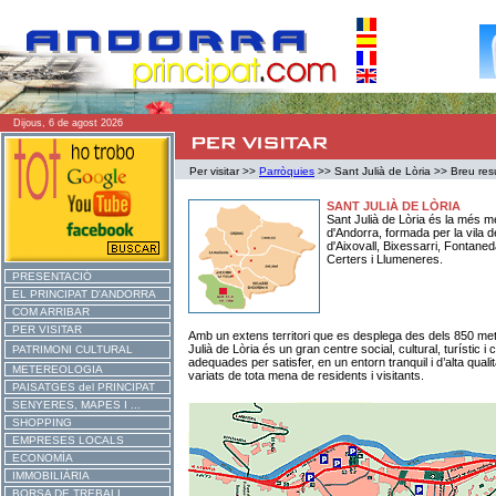
Dijous, 6 de agost 2026
Per visitar >>
Parròquies
>> Sant Julià de Lòria >> Breu re
SANT JULIÀ DE LÒRIA
Sant Julià de Lòria és la més me
d'Andorra, formada per la vila d
d'Aixovall, Bixessarri, Fontaneda
Certers i Llumeneres.
PRESENTACIÓ
EL PRINCIPAT D'ANDORRA
COM ARRIBAR
PER VISITAR
Amb un extens territori que es desplega des dels 850 metr
Julià de Lòria és un gran centre social, cultural, turístic i
PATRIMONI CULTURAL
adequades per satisfer, en un entorn tranquil i d’alta qualit
METEREOLOGIA
variats de tota mena de residents i visitants.
PAISATGES del PRINCIPAT
SENYERES, MAPES I ...
SHOPPING
EMPRESES LOCALS
ECONOMÍA
IMMOBILIÀRIA
BORSA DE TREBALL