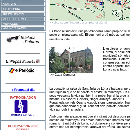
VIATGES
HOTELERIA
RESTAURACIÓ
ASSOCIACIONS
>> clica sobre l'imatge per ampliar el plànol
VEHICLES
ANUNCIS VARIS
Es troba al sud del Principat d'Andorra i amb prop de 8.00
poble en plena expansió. El seu nucli urbà més actual, cons
.
una llarga vida
L' església romànic
Germà, el casc ant
municipal) són els a
tradicional. L'ofert
congressos lauredi
centre esportiu mar
Lòria cap al futur.
>> Casa Comuna
La vocació turística de Sant Julià de Lòria s'ha basat per
+ Premsa al dia
una riquesa que no té parets ni sostre: la muntanya. En e
seus vessants la vida també hi ha trobat lloc al llarg de la
PATROCINADOR
història: Bixessarri, Certers, Nagol, Aubinyà, Juberri i
Fontaneda són els Quarts -subdivisions parroquials-, llog
que han conservat el gust i l'encant dels poblets dedicats 
vida agrícola i ramadera.
Amb una natura exuberant que el visitant pot descobrir p
camins de muntanya i les seves nombroses mostres d'ar
romànic, Sant Julià de Lòria, vol donar-se a conèixer pel
PUBLICACIONS DE
entorn natural incomparable, allunyat del tràfec i del soroll
PREMSA