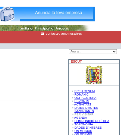
contacteu amb nosaltres
ESCUT
>
BREU RESUM
>
ROMÀNIC
>
OCI I CULTURA
>
ESPORTS
>
ACTIVITATS
>
DATES D'ACTES
IMPORTANTS
> PER VISITAR
>
AGENDA
>
COMPOSICIÓ POLÍTICA
>
TOPONOMÍA
>
DADES D'INTERÉS
>
ON MENJAR
>
ON DORMIR