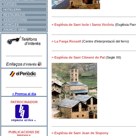
VIATGES
HOTELERIA
RESTAURACIÓ
ASSOCIACIONS
> Església de Sant Iscle i Santa Victòria
(Església Par
VEHICLES
ANUNCIS VARIS
> La Farga Rossell
(Centre d'interpretació del ferro)
> Església de Sant Climent de Pal
(Segle XII)
+ Premsa al dia
PATROCINADOR
PUBLICACIONS DE
> Església de Sant Joan de Sispony
PREMSA