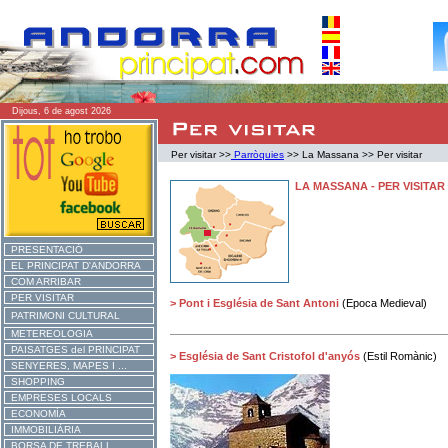
Dijous, 6 de agost 2026
Per visitar >>
Parròquies
>> La Massana >> Per visitar
LA MASSANA
- PER VISITAR
PRESENTACIÓ
EL PRINCIPAT D'ANDORRA
COM ARRIBAR
PER VISITAR
> Pont i Església de Sant Antoni
(Epoca Medieval)
PATRIMONI CULTURAL
METEREOLOGIA
PAISATGES del PRINCIPAT
> Església de Sant Cristofol d'anyós
(Estil Romànic)
SENYERES, MAPES I ...
SHOPPING
EMPRESES LOCALS
ECONOMÍA
IMMOBILIÀRIA
BORSA DE TREBALL